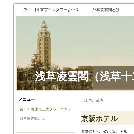
第１１回 東京三大タワーまつり
浅草凌雲閣とは
浅草凌雲閣（浅草十
メニュー
«
江戸川乱歩
第１１回 東京三大タワーまつり
京阪ホテル
浅草凌雲閣とは
…
国際通り沿いの京阪ホテル